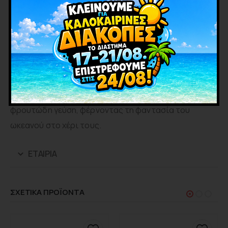
Συσκευασία
: Πολύχρωμη και ελκυστική,
κατάλληλη για προβολή και εύκολη χρήση
Ιδανικό για
: Πάρτι, δώρα ή διασκεδαστικές
δραστηριότητες
Με το Johny Bee Shark Gun Pop, τα παιδιά μπορούν
να απολαύσουν ένα παιχνιδιάρικο γλειφιτζούρι που
συνδυάζει τη διασκέδαση με την αγαπημένη τους
φρουτώδη γεύση, φέρνοντας τη φαντασία του
ωκεανού στο χέρι τους.
ΕΤΑΙΡΊΑ
ΣΧΕΤΙΚΑ ΠΡΟΪΟΝΤΑ