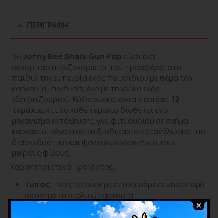
ΠΕΡΙΓΡΑΦΉ
Το
Johny Bee Shark Gun Pop
είναι ένα
συναρπαστικό ζαχαρωτό που προσφέρει στα
παιδιά την εμπειρία ενός παιχνιδιού με θέμα τον
καρχαρία, συνδυασμένο με τη γλύκα ενός
γλειφιτζουριού. Κάθε συσκευασία περιέχει
12
τεμάχια
, και το κάθε τεμάχιο διαθέτει ένα
μηχανισμό εκτόξευσης γλειφιτζουριού σε σχήμα
καρχαρία, κάνοντας τη διαδικασία κατανάλωσης πιο
διασκεδαστική και φαντασμαγορική για τους
μικρούς φίλους.
Χαρακτηριστικά Προϊόντος:
Τύπος
: Γλειφιτζούρι με εκτοξευόμενο μηχανισμό
σε σχήμα πιστολιού καρχαρία
Γεύσεις
: Φρουτώδεις
Περιεχόμενο
: 12 τεμάχια