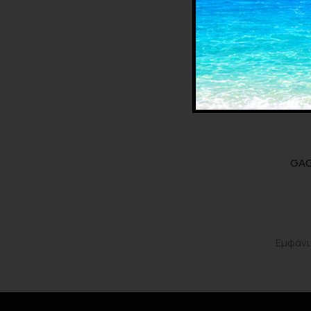
GAG
Εμφάνι