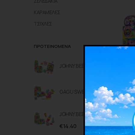
ΖΕΛΕΔΑΚΙΑ
ΚΑΡΑΜΕΛΕΣ
ΤΣΙΧΛΕΣ
ΠΡΟΤΕΙΝΟΜΕΝΑ
JOHNY BEE 3D SURPRISE 12TEM
GAGU SWEET CANDY MAKER 8TEM
GAGU 
JOHNY BEE ICE SPRINKLES LAB 12TEM
€
14.40