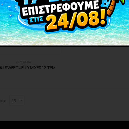
ΖΕΛΕΔΑΚΙΑ
U SWEET JELLY MIXER 12 TEM
ση: