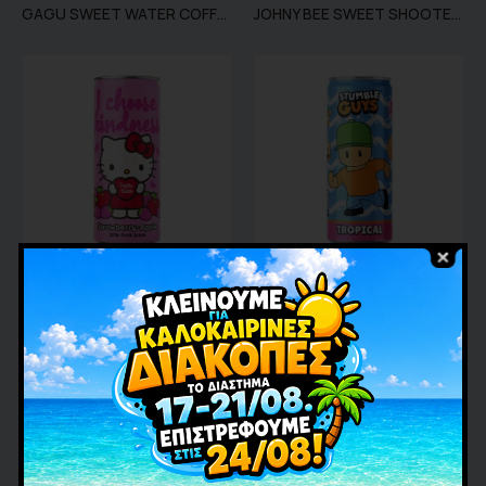
GAGU SWEET WATER COFFEE MACHINE 10TEM
JOHNY BEE SWEET SHOOTER 12TEM
XYMOI/ΠΟΤΑ
XYMOI/ΠΟΤΑ
HELLO KITTY STRAWB-APPLE CAN
STUMBLE GUYS TROPICAL CAN