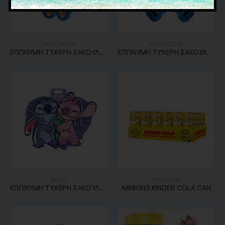
NICKELODEON
NICKELODEON
ΕΠΩΝYΜΗ ΤΥΧΕΡΗ ΣΑΚΟΥΛΑ PATRICK
ΕΠΩΝYΜΗ ΤΥΧΕΡΗ ΣΑΚΟΥΛΑ SPONGEBOB
DISNEY
XYMOI/ΠΟΤΑ
ΕΠΩΝΥΜΗ ΤΥΧΕΡΗ ΣΑΚΟΥΛΑ STITCH & ANGEL
MINIONS KINDER COLA CAN