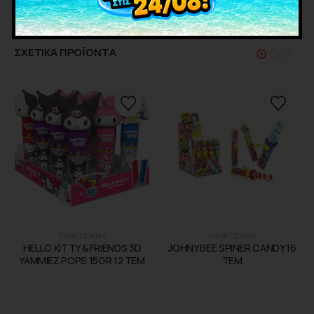
ΣΧΕΤΙΚΑ ΠΡΟΪΟΝΤΑ
ΓΛΕΙΦΙΤΖΟΥΡΙΑ
ΓΛΕΙΦΙΤΖΟΥΡΙΑ
HELLO KITTY & FRIENDS 3D
JOHNY BEE SPINER CANDY 16
YAMMIEZ POPS 15GR 12 TEM
ΤΕΜ