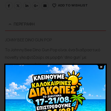
ADD TO WISHLIST
ΠΕΡΙΓΡΑΦΉ
JOHNY BEE DINO GUN POP
Το Johnny Bee Dino Gun Pop είναι ένα διαδραστικό
novelty γλειφιτζούρι σε μορφή “dino gun” με
μηχανισμό σκανδάλης (press trigger).
Πατώντας τη σκανδάλη, το γλειφιτζούρι εκτοξεύεται
προς τα εμπρός, δημιουργώντας μια διασκεδαστική
εμπειρία παιχνιδιού και κατανάλωσης.
Γεύσεις: φράουλα,μπλέ βατόμουρο,cola.
ΕΤΑΙΡΊΑ