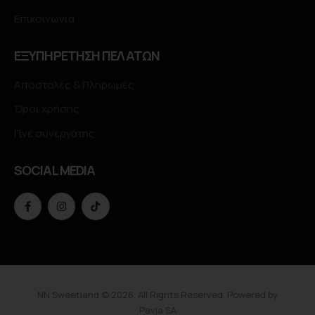
Επικοινωνία
ΕΞΥΠΗΡΕΤΗΣΗ ΠΕΛΑΤΩΝ
Αποστολές & Πληρωμές
Όροι χρήσης
Γίνε συνεργάτης
SOCIAL MEDIA
NN Sweetland © 2026. All Rights Reserved. Powered by
Pavla SA