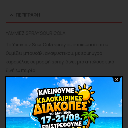
ΠΕΡΙΓΡΑΦΉ
YAMMIEZ SPRAY SOUR COLA
Το Yammiez Sour Cola spray σε συσκευασία που
θυμίζει μπουκάλι αναψυκτικού, με sour υγρό
καραμέλας σε μορφή spray, δίνει μια απολαυστικά
ξινή εμπειρία.
Χαρακτηριστικά:
-Γεύση Sour Cola
-Υγρή καραμέλα σε μορφή spray
-Πρωτότυπη συσκευασία τύπου μπουκαλιού
-Διαδραστική & διασκεδαστική εμπειρία