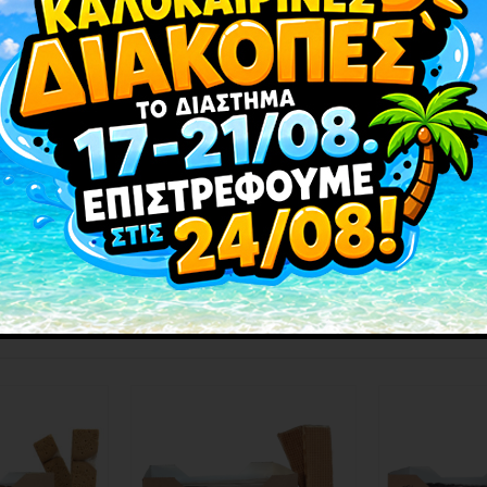
αράδοσης και σύγχρονης γεύσης με το μαντολάτο με μαύρο
ματίζεται με βανίλια και περιέχει σκόνη από ασπράδι αυ
ενσωματώνονται αρμονικά στο μαντολάτο, δημιουργώντας 
ει παράδοση και γεύση, ιδανικό ως σνακ για όλες τις ώρες