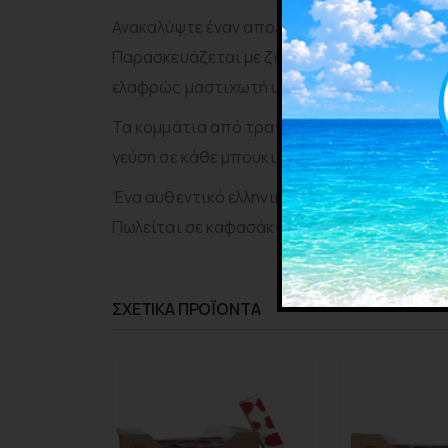
Ανακαλύψτε έναν απολαυστικό συνδυασμό π
Παρασκευάζεται με ζάχαρη και γλυκόζη, αρω
ελαφρώς μαστιχωτή υφή.
Τα κομμάτια από τραγανό μαύρο μπισκότο 
γεύση σε κάθε μπουκιά.
Ένα αυθεντικό ελληνικό προϊόν που συνδυάζ
Πωλείται σε καφασάκι των 12 τεμαχίων.
ΣΧΕΤΙΚΑ ΠΡΟΪΟΝΤΑ