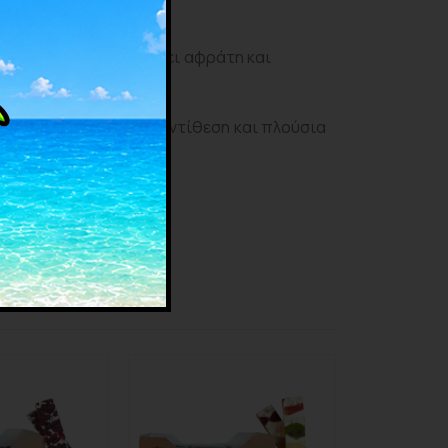
 μπισκότο.
γού, το οποίο προσδίδει αφράτη και
έντονη σοκολατένια αντίθεση και πλούσια
 της ημέρας.