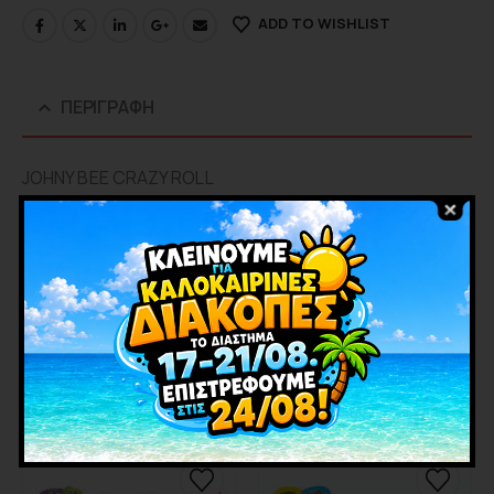
ADD TO WISHLIST
ΠΕΡΙΓΡΑΦΉ
JOHNY ΒΕΕ CRAZY ROLL
Τσίχλα ”μέτρο” σε γεύσεις φράουλα,πράσινο
μήλο,μπλέ βατόμουρο,καρπούζι.
ΕΤΑΙΡΊΑ
ΣΧΕΤΙΚΑ ΠΡΟΪΟΝΤΑ