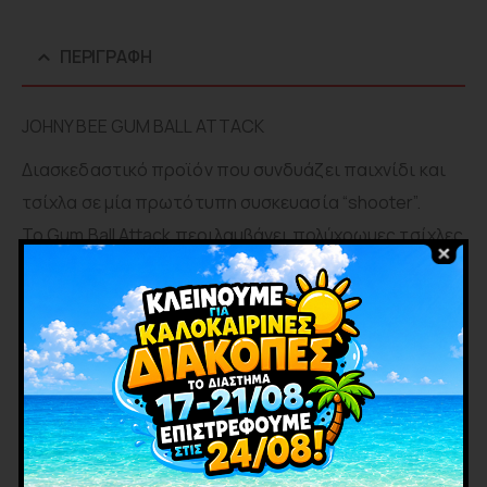
ΠΕΡΙΓΡΑΦΉ
JOHNY BEE GUM BALL ATTACK
Διασκεδαστικό προϊόν που συνδυάζει παιχνίδι και
τσίχλα σε μία πρωτότυπη συσκευασία “shooter”.
Το Gum Ball Attack περιλαμβάνει πολύχρωμες τσίχλες
και μηχανισμό εκτόξευσης με μπάλα-emoji στο επάνω
μέρος, προσφέροντας έντονη διαδραστική εμπειρία.
Γεύση: tutti frutti.
ΕΤΑΙΡΊΑ
ΣΧΕΤΙΚΑ ΠΡΟΪΟΝΤΑ