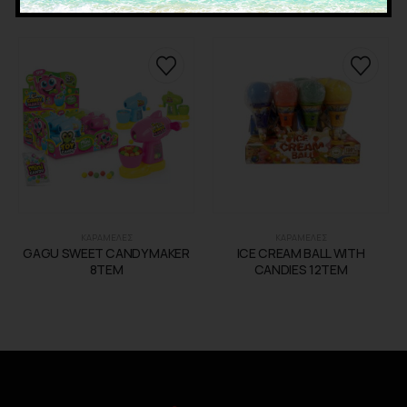
ΚΑΡΑΜΕΛΕΣ
ΚΑΡΑΜΕΛΕΣ
GAGU SWEET CANDY MAKER
ICE CREAM BALL WITH
8TEM
CANDIES 12TEM