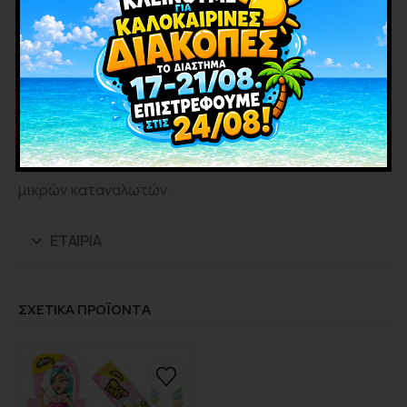
και να φάνε.
Το βάζο περιέχει 35 τεμάχια, καθιστώντας το
ιδανικό για καταστήματα ή εκδηλώσεις, καθώς και
για μοίρασμα. Το
Candy Watch
είναι σχεδιασμένο να
προσφέρει διασκέδαση και απόλαυση με έναν
διαδραστικό τρόπο που τραβά την προσοχή των
μικρών καταναλωτών.
ΕΤΑΙΡΊΑ
ΣΧΕΤΙΚΑ ΠΡΟΪΟΝΤΑ