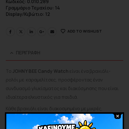
Κωδικός: 0.010.289
Γραμμάριο Τεμαχίου: 14
Display/Κιβώτιο: 12
ADD TO WISHLIST
ΠΕΡΙΓΡΑΦΉ
Το
JOHNY BEE Candy Watch
είναι ένα βραχιόλι-
ρολόι με καραμελίτσες, προσφέροντας έναν
συνδυασμό γλυκίσματος και διακόσμησης που είναι
ιδιαίτερα ελκυστικός για παιδιά.
Κάθε βραχιόλι είναι διακοσμημένο με μικρές,
χρωματιστές καραμέλες σε σχήμα και λειτουργεί σαν
ρολόι-παιχνίδι που τα παιδιά μπορούν να φορέσουν