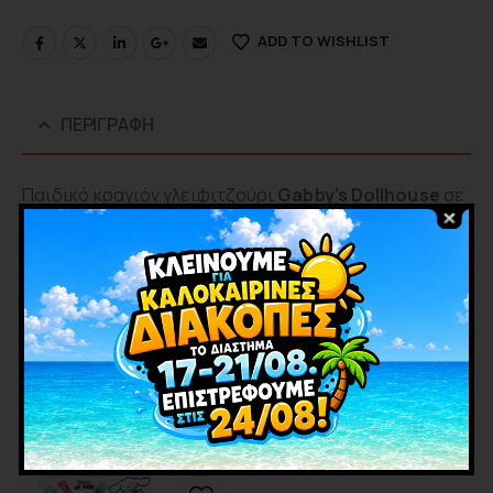
ADD TO WISHLIST
ΠΕΡΙΓΡΑΦΉ
Παιδικό κραγιόν γλειφιτζούρι
Gabby’s Dollhouse
σε
2 χρώματα με υπέροχη γεύση φράουλα και blueberry.
Ιδανικό προϊόν για τοποθέτηση δίπλα στο ταμείο.
ΕΤΑΙΡΊΑ
ΣΧΕΤΙΚΑ ΠΡΟΪΟΝΤΑ