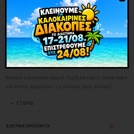
-Super Sour γεύση
-Μαλακή jelly γέμιση με τραγανή επικάλυψη
-Πολύχρωμη, εντυπωσιακή εμφάνιση
Διαθέσιμες Συσκευασίες:
Κουτί 24 τεμαχίων (ιδανικό για τοποθέτηση σε ράφι)
Καρτέλα 10 τεμαχίων (ιδανική για κρεμαστή
τοποθέτηση)
Ιδανικά για impulse αγορά, παιδικά πάρτι, candy bars
και όσους λατρεύουν τις έντονες sour γεύσεις!
ΕΤΑΙΡΊΑ
ΣΧΕΤΙΚΑ ΠΡΟΪΟΝΤΑ