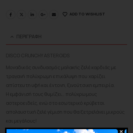
ADD TO WISHLIST
ΠΕΡΙΓΡΑΦΉ
DISCO CRUNCHY ASTEROIDS
Μοναδικός συνδυασμός μαλακής ζελέ καρδιάς με
τραγανή πολύχρωμη επικάλυψη που χαρίζει
απίστευτη υφή και έντονη, ξινούτσικη εμπειρία.
Η εμφάνισή τους θυμίζει… πολύχρωμους
αστεροειδείς, ενώ στο εσωτερικό κρύβεται
απολαυστική ζελέ γέμιση που θα ξετρελάνει μικρούς
και μεγάλους!
Χαρακτηριστικά Προϊόντος: