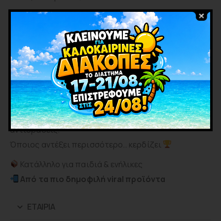
Χαρακτηριστικά:
-Διάφορα φρουτένια σχέδια & γεύσεις
-Μαλακή ζελέ υφή με έντονη υγρή γέμιση
-Ιδανικό για TikTok & social media challenges
-Διασκεδαστικό για παρέες & parties
Πώς παίζεται
:
Βάλε το ζελεδάκι στο στόμα, πίεσε τη γέμιση και μην
αντιδράσεις!
Όποιος αντέξει περισσότερο… κερδίζει
Κατάλληλο για παιδιά & ενήλικες
Από τα πιο δημοφιλή viral προϊόντα
ΕΤΑΙΡΊΑ