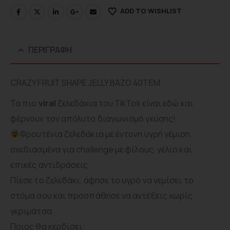
ADD TO WISHLIST
ΠΕΡΙΓΡΑΦΉ
CRAZY FRUIT SHAPE JELLY ΒΑΖΟ 40ΤΕΜ
Τα πιο
viral
ζελεδάκια του TikTok είναι εδώ και
φέρνουν τον απόλυτο διαγωνισμό γεύσης!
Φρουτένια ζελεδάκια με έντονη υγρή γέμιση,
σχεδιασμένα για challenge με φίλους, γέλιο και
επικές αντιδράσεις.
Πίεσε το ζελεδάκι, άφησε το υγρό να γεμίσει το
στόμα σου και προσπάθησε να αντέξεις χωρίς
γκριμάτσα.
Ποιος θα κερδίσει;