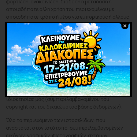
φόρτωση, ανακοίνωση, διάδοση ή μετάδοση ή
οποιαδήποτε άλλη χρήση του περιεχομένου με
οποιοδήποτε τρόπο ή μέσο για εμπορικούς ή άλλους
σκοπούς επιτρέπεται μόνο κατόπιν προηγούμενης
γραπτής άδειας της Εταιρείας. Η εμφάνιση του ως
άνω περιεχομένου στην Ιστοσελίδα δεν δύναται καθ’
οιονδήποτε τρόπο να εκληφθεί ως μεταβίβαση ή
εκχώρηση άδειας ή δικαιώματος χρήσης
οποιουδήποτε εκ των ανωτέρω στοιχείων.
Οποιαδήποτε παράνομη χρήση ή οποιαδήποτε από
τις ανωτέρω ενέργειες ή συμπεριφορές θα
αποτελούν κατάχρηση των δικαιωμάτων πνευματικής
ιδιοκτησίας μας (συμπεριλαμβανομένου του
copyright και του δικαιώματος βάσης δεδομένων).
Όλο το περιεχόμενο των ιστοσελίδων, που
αναρτάται στον ιστότοπο, συμπεριλαμβανομένων
εικόνων, γραφικών, φωτογραφιών, σχεδίων,