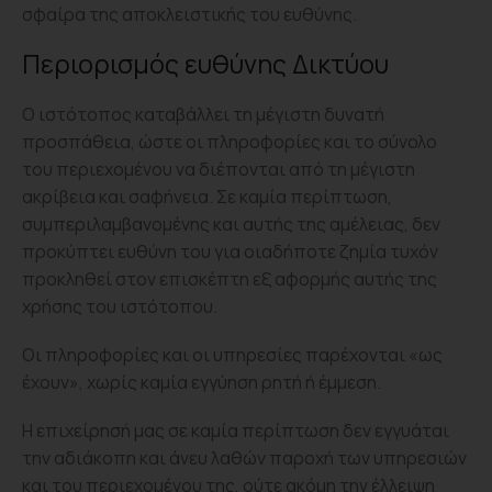
σφαίρα της αποκλειστικής του ευθύνης.
Περιορισμός ευθύνης Δικτύου
Ο ιστότοπος καταβάλλει τη μέγιστη δυνατή
προσπάθεια, ώστε οι πληροφορίες και το σύνολο
του περιεχομένου να διέπονται από τη μέγιστη
ακρίβεια και σαφήνεια. Σε καμία περίπτωση,
συμπεριλαμβανομένης και αυτής της αμέλειας, δεν
προκύπτει ευθύνη του για οιαδήποτε ζημία τυχόν
προκληθεί στον επισκέπτη εξ αφορμής αυτής της
χρήσης του ιστότοπου.
Οι πληροφορίες και οι υπηρεσίες παρέχονται «ως
έχουν», χωρίς καμία εγγύηση ρητή ή έμμεση.
Η επιχείρησή μας σε καμία περίπτωση δεν εγγυάται
την αδιάκοπη και άνευ λαθών παροχή των υπηρεσιών
και του περιεχομένου της, ούτε ακόμη την έλλειψη