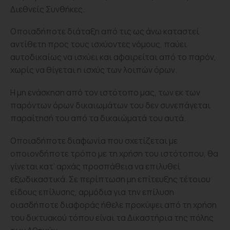
Διεθνείς Συνθήκες.
Οποιαδήποτε διάταξη από τις ως άνω καταστεί
αντίθετη προς τους ισχύοντες νόμους, παύει
αυτοδικαίως να ισχύει και αφαιρείται από το παρόν,
χωρίς να θίγεται η ισχύς των λοιπών όρων.
Η μη ενάσκηση από τον ιστότοπο μας, των εκ των
παρόντων όρων δικαιωμάτων του δεν συνεπάγεται
παραίτησή του από τα δικαιώματά του αυτά.
Οποιαδήποτε διαφωνία που σχετίζεται με
οποιονδήποτε τρόπο με τη χρήση του ιστότοπου, θα
γίνεται κατ’ αρχάς προσπάθεια να επιλυθεί
εξωδικαστικά. Σε περίπτωση μη επίτευξης τέτοιου
είδους επίλυσης, αρμόδια για την επίλυση
οιασδήποτε διαφοράς ήθελε προκύψει από τη χρήση
του δικτυακού τόπου είναι τα Δικαστήρια της πόλης